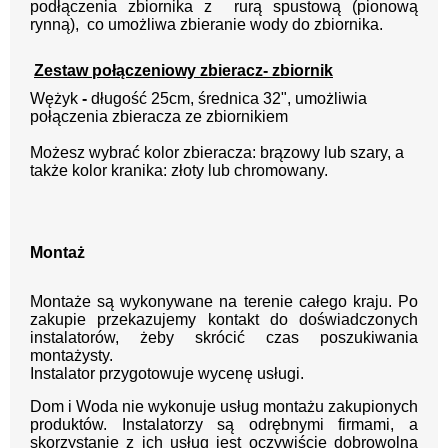
podłączenia zbiornika z rurą spustową (pionową
rynną), co umożliwa zbieranie wody do zbiornika.
Zestaw połączeniowy zbieracz- zbiornik
Wężyk
-
długość 25cm, średnica 32", umożliwia
połączenia zbieracza ze zbiornikiem
Możesz wybrać kolor zbieracza: brązowy lub szary, a
także kolor kranika: złoty lub chromowany.
Montaż
Montaże są wykonywane na terenie całego kraju. Po
zakupie przekazujemy kontakt do doświadczonych
instalatorów, żeby skrócić czas poszukiwania
montażysty.
Instalator przygotowuje wycenę usługi.
Dom i Woda nie wykonuje usług montażu zakupionych
produktów. Instalatorzy są odrębnymi firmami, a
skorzystanie z ich usług jest oczywiście dobrowolną