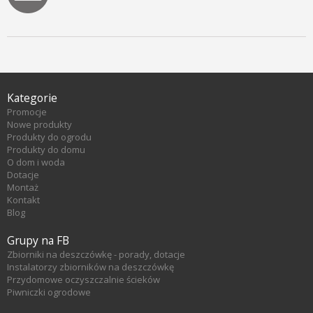
Kategorie
Promocje
Nowe produkty
Produkty do ogrodu
Produkty do domu
O dom i woda
Dotacje
Montaż
Kontakt
Blog
Grupy na FB
Zbiorniki na deszczówkę - porady, dotacje
Instalatorzy zbiorników na deszczówkę
Przydomowe oczyszczalnie ścieków
Piwniczki ogrodowe