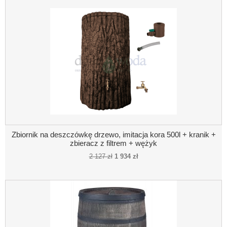
Zbiornik na deszczówkę drzewo, imitacja kora 500l + kranik +
zbieracz z filtrem + wężyk
2 127 zł
1 934 zł