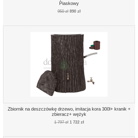
Piaskowy
950 zł
890 zł
Zbiornik na deszczówkę drzewo, imitacja kora 300l+ kranik +
zbieracz+ wężyk
1 797 zł
1 722 zł