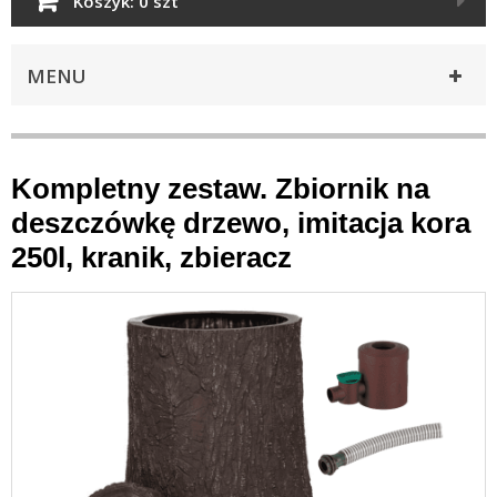
Koszyk:
0 szt
MENU
Kompletny zestaw. Zbiornik na
deszczówkę drzewo, imitacja kora
250l, kranik, zbieracz