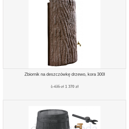
Zbiornik na deszczówkę drzewo, kora 300l
1 435 zł
1 370 zł