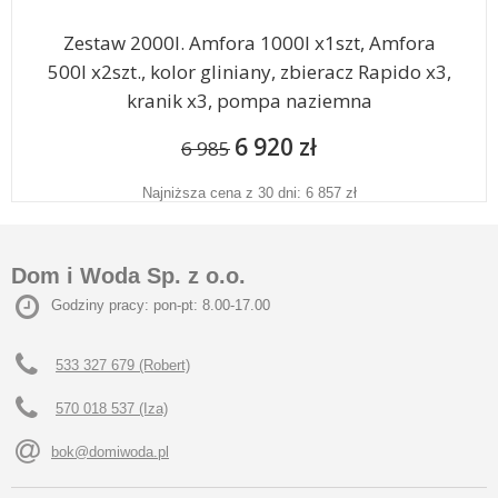
Zestaw 2000l. Amfora 1000l x1szt, Amfora
500l x2szt., kolor gliniany, zbieracz Rapido x3,
kranik x3, pompa naziemna
6 920 zł
6 985
Najniższa cena z 30 dni: 6 857 zł
Dom i Woda Sp. z o.o.
Godziny pracy: pon-pt: 8.00-17.00
533 327 679 (Robert)
570 018 537 (Iza)
bok@domiwoda.pl