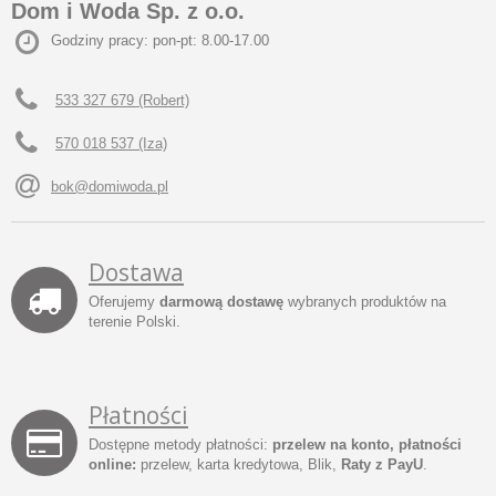
Dom i Woda Sp. z o.o.
Godziny pracy: pon-pt: 8.00-17.00
533 327 679 (Robert)
570 018 537 (Iza)
bok@domiwoda.pl
Dostawa
Oferujemy
darmową dostawę
wybranych produktów na
terenie Polski.
Płatności
Dostępne metody płatności:
przelew na konto, płatności
online:
przelew, karta kredytowa, Blik,
Raty z PayU
.