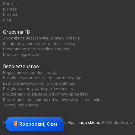
Dotacje
Montaż
Kontakt
Blog
Grupy na FB
Zbiorniki na deszczówkę - porady, dotacje
Instalatorzy zbiorników na deszczówkę
Przydomowe oczyszczalnie ścieków
Piwniczki ogrodowe
Bezpieczeństwo
Regulamin sklepu dom i woda
Polityka prywatności sklepu internetowego
Lista dostawców do polityki prywatności
Polityka wykorzystania plików cookies
Pouczenie o odstąpieniu od umowy sprzedaży
Pouczenie o odstąpieniu od umowy świadczenia usług
Zwroty i reklamacje
Oprogramowanie sklepu KQS.store
Realizacja sklepu:
RK Media Group
Rozpocznij Czat