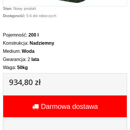
Stan:
Nowy produkt
Dostępność:
5-6 dni roboczych
Pojemność:
200 l
Konstrukcja:
Nadziemny
Medium:
Woda
Gwarancja: 2
lata
Waga:
50kg
934,80 zł
Darmowa dostawa