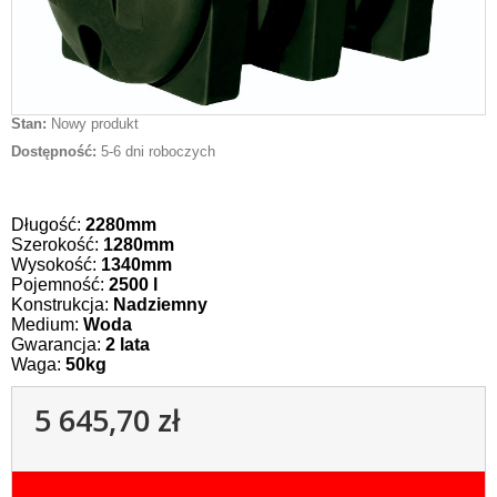
Stan:
Nowy produkt
Dostępność:
5-6 dni roboczych
Długość:
2280mm
Szerokość:
1280mm
Wysokość:
134
0mm
Pojemność:
2500 l
Konstrukcja:
Nadziemny
Medium:
Woda
Gwarancja:
2
lata
Waga:
50kg
5 645,70 zł