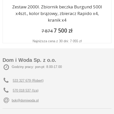
Zestaw 2000l. Zbiornik beczka Burgund 500l
x4szt., kolor brązowy, zbieracz Rapido x4,
kranik x4
7 500 zł
7 874
Najniższa cena z 30 dni: 7 055 zł
Dom i Woda Sp. z o.o.
Godziny pracy: pon-pt: 8.00-17.00
533 327 679 (Robert)
570 018 537 (Iza)
bok@domiwoda.pl