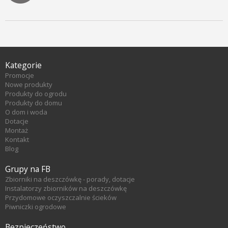
Kategorie
Promocje
Nowe produkty
Produkty do ogrodu
Produkty do domu
O dom i woda
Dotacje
Montaż
Kontakt
Blog
Grupy na FB
Zbiorniki na deszczówkę - porady, dotacje
Instalatorzy zbiorników na deszczówkę
Przydomowe oczyszczalnie ścieków
Piwniczki ogrodowe
Bezpieczeństwo