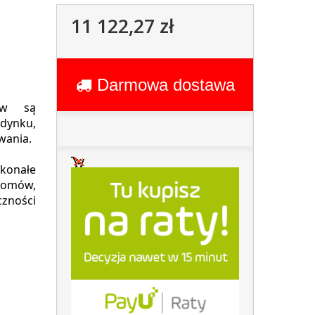
11 122,27 zł
Darmowa dostawa
ów są
dynku,
wania.
skonałe
 domów,
zności