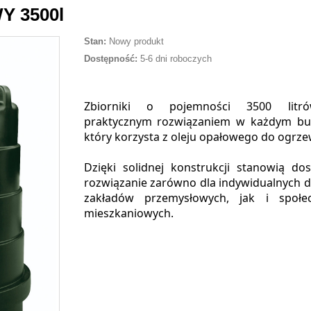
Y 3500l
Stan:
Nowy produkt
Dostępność:
5-6 dni roboczych
Zbiorniki o pojemności 3500 litr
praktycznym rozwiązaniem w każdym bu
który korzysta z oleju opałowego do ogrze
Dzięki solidnej konstrukcji stanowią do
rozwiązanie zarówno dla indywidualnych
zakładów przemysłowych, jak i społec
mieszkaniowych.