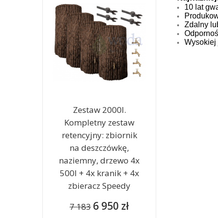
10 lat gw
Produkowa
Zdalny lu
Odpornoś
Wysokiej 
Zestaw 2000l.
Kompletny zestaw
retencyjny: zbiornik
na deszczówkę,
naziemny, drzewo 4x
500l + 4x kranik + 4x
zbieracz Speedy
6 950 zł
7 183