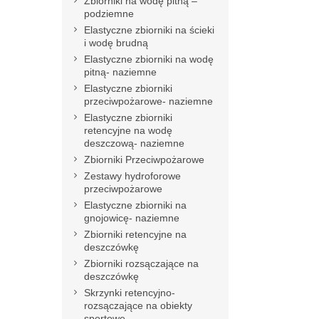
Zbiorniki na wodę pitną –
podziemne
Elastyczne zbiorniki na ścieki
i wodę brudną
Elastyczne zbiorniki na wodę
pitną- naziemne
Elastyczne zbiorniki
przeciwpożarowe- naziemne
Elastyczne zbiorniki
retencyjne na wodę
deszczową- naziemne
Zbiorniki Przeciwpożarowe
Zestawy hydroforowe
przeciwpożarowe
Elastyczne zbiorniki na
gnojowicę- naziemne
Zbiorniki retencyjne na
deszczówkę
Zbiorniki rozsączające na
deszczówkę
Skrzynki retencyjno-
rozsączające na obiekty
sportowe