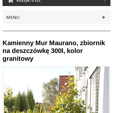
Koszyk:
0 szt
MENU
Kamienny Mur Maurano, zbiornik
na deszczówkę 300l, kolor
granitowy