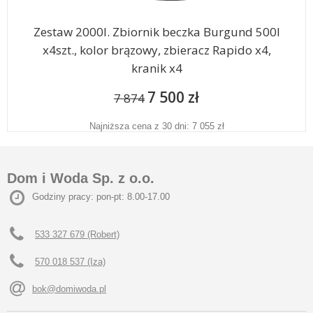
Zestaw 2000l. Zbiornik beczka Burgund 500l
x4szt., kolor brązowy, zbieracz Rapido x4,
kranik x4
7 500 zł
7 874
Najniższa cena z 30 dni: 7 055 zł
Dom i Woda Sp. z o.o.
Godziny pracy: pon-pt: 8.00-17.00
533 327 679 (Robert)
570 018 537 (Iza)
bok@domiwoda.pl