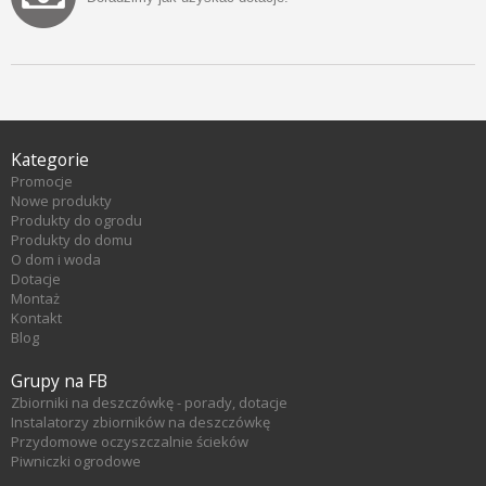
Kategorie
Promocje
Nowe produkty
Produkty do ogrodu
Produkty do domu
O dom i woda
Dotacje
Montaż
Kontakt
Blog
Grupy na FB
Zbiorniki na deszczówkę - porady, dotacje
Instalatorzy zbiorników na deszczówkę
Przydomowe oczyszczalnie ścieków
Piwniczki ogrodowe