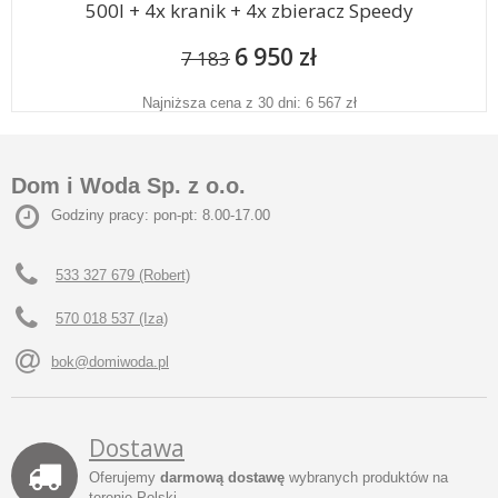
500l + 4x kranik + 4x zbieracz Speedy
6 950 zł
7 183
Najniższa cena z 30 dni: 6 567 zł
Dom i Woda Sp. z o.o.
Godziny pracy: pon-pt: 8.00-17.00
533 327 679 (Robert)
570 018 537 (Iza)
bok@domiwoda.pl
Dostawa
Oferujemy
darmową dostawę
wybranych produktów na
terenie Polski.