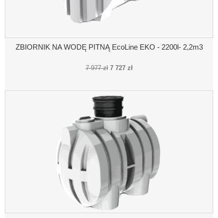
ZBIORNIK NA WODĘ PITNĄ EcoLine EKO - 2200l- 2,2m3
7 977 zł
7 727 zł