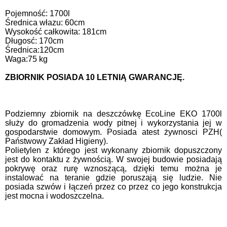
Pojemność: 1700l
Średnica włazu: 60cm
Wysokość całkowita: 181cm
Długosć: 170cm
Średnica:120cm
Waga:75 kg
ZBIORNIK POSIADA 10 LETNIĄ GWARANCJĘ.
Podziemny zbiornik na deszczówkę EcoLine EKO 1700l
służy do gromadzenia wody pitnej i wykorzystania jej w
gospodarstwie domowym. Posiada atest żywnosci PZH(
Państwowy Zakład Higieny).
Polietylen z którego jest wykonany zbiornik dopuszczony
jest do kontaktu z żywnością. W swojej budowie posiadają
pokrywę oraz rurę wznoszącą, dzięki temu można je
instalować na teranie gdzie poruszają się ludzie. Nie
posiada szwów i łączeń przez co przez co jego konstrukcja
jest mocna i wodoszczelna.