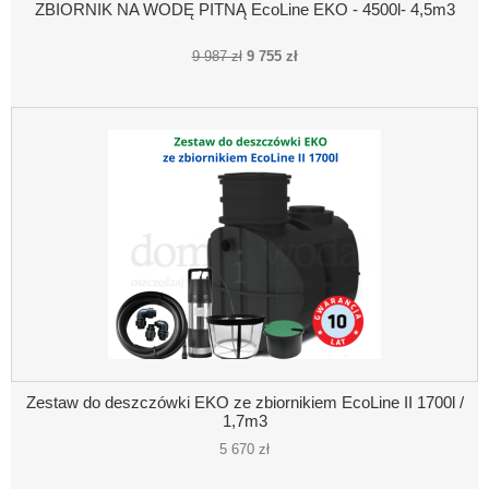
ZBIORNIK NA WODĘ PITNĄ EcoLine EKO - 4500l- 4,5m3
9 987 zł
9 755 zł
Zestaw do deszczówki EKO ze zbiornikiem EcoLine II 1700l /
1,7m3
5 670 zł