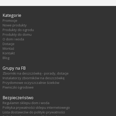
Kategorie
Promocje
Nowe produkty
Produkty do ogrodu
Produkty do domu
O dom i woda
Dotacje
Montaż
Kontakt
Blog
Grupy na FB
Zbiorniki na deszczówkę - porady, dotacje
Instalatorzy zbiorników na deszczówkę
Przydomowe oczyszczalnie ścieków
Piwniczki ogrodowe
Bezpieczeństwo
Regulamin sklepu dom i woda
Polityka prywatności sklepu internetowego
Lista dostawców do polityki prywatności