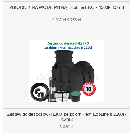
ZBIORNIK NA WODĘ PITNĄ EcoLine EKO - 4500l- 4,5m3
9 987 zł
9 755 zł
Zestaw do deszczówki EKO ze zbiornikiem EcoLine II 2200l /
2,2m3
5 830 zł