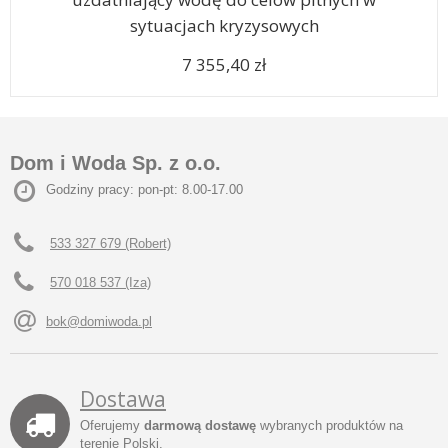
sytuacjach kryzysowych
7 355,40 zł
Dom i Woda Sp. z o.o.
Godziny pracy: pon-pt: 8.00-17.00
533 327 679 (Robert)
570 018 537 (Iza)
bok@domiwoda.pl
Dostawa
Oferujemy
darmową dostawę
wybranych produktów na
terenie Polski.