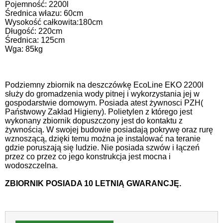
Pojemność: 2200l
Średnica włazu: 60cm
Wysokość całkowita:180cm
Długość: 220cm
Średnica: 125cm
Wga: 85kg
Podziemny zbiornik na deszczówkę EcoLine EKO 2200l
służy do gromadzenia wody pitnej i wykorzystania jej w
gospodarstwie domowym. Posiada atest żywnosci PZH(
Państwowy Zakład Higieny). Polietylen z którego jest
wykonany zbiornik dopuszczony jest do kontaktu z
żywnością. W swojej budowie posiadają pokrywę oraz rurę
wznoszącą, dzięki temu można je instalować na teranie
gdzie poruszają się ludzie. Nie posiada szwów i łączeń
przez co przez co jego konstrukcja jest mocna i
wodoszczelna.
ZBIORNIK POSIADA 10 LETNIĄ GWARANCJĘ.