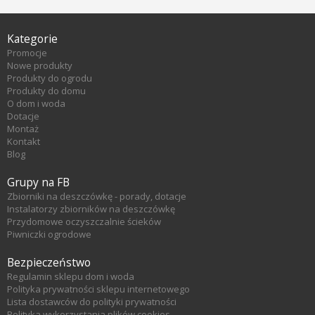
Kategorie
Promocje
Nowe produkty
Produkty do ogrodu
Produkty do domu
O dom i woda
Dotacje
Montaż
Kontakt
Blog
Grupy na FB
Zbiorniki na deszczówkę - porady, dotacje
Instalatorzy zbiorników na deszczówkę
Przydomowe oczyszczalnie ścieków
Piwniczki ogrodowe
Bezpieczeństwo
Regulamin sklepu dom i woda
Polityka prywatności sklepu internetowego
Lista dostawców do polityki prywatności
Polityka wykorzystania plików cookies