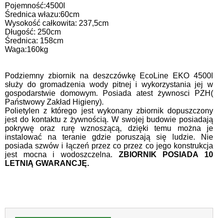
Pojemność:4500l
Średnica włazu:60cm
Wysokość całkowita: 237,5cm
Długość: 250cm
Średnica: 158cm
Waga:160kg
Podziemny zbiornik na deszczówkę EcoLine EKO 4500l
służy do gromadzenia wody pitnej i wykorzystania jej w
gospodarstwie domowym. Posiada atest żywnosci PZH(
Państwowy Zakład Higieny).
Polietylen z którego jest wykonany zbiornik dopuszczony
jest do kontaktu z żywnością. W swojej budowie posiadają
pokrywę oraz rurę wznoszącą, dzięki temu można je
instalować na teranie gdzie poruszają się ludzie. Nie
posiada szwów i łączeń przez co przez co jego konstrukcja
jest mocna i wodoszczelna.
ZBIORNIK POSIADA 10
LETNIĄ GWARANCJĘ.