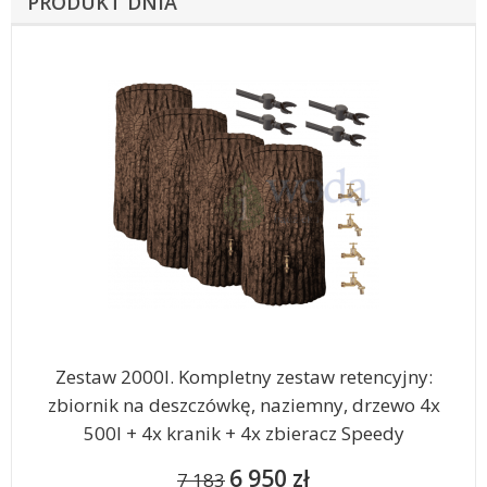
PRODUKT DNIA
Zestaw 2000l. Kompletny zestaw retencyjny:
zbiornik na deszczówkę, naziemny, drzewo 4x
500l + 4x kranik + 4x zbieracz Speedy
6 950 zł
7 183