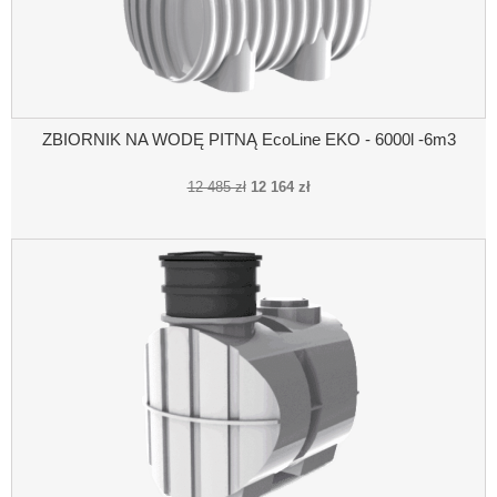
ZBIORNIK NA WODĘ PITNĄ EcoLine EKO - 6000l -6m3
12 485 zł
12 164 zł