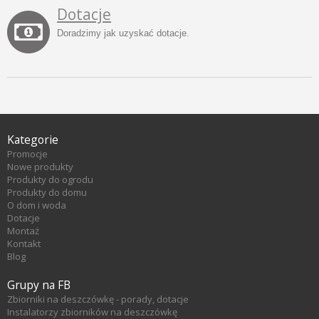
Dotacje
Doradzimy jak uzyskać dotacje.
Kategorie
Promocje
Nowe produkty
Produkty do ogrodu
Produkty do domu
O dom i woda
Dotacje
Montaż
Kontakt
Blog
Grupy na FB
Zbiorniki na deszczówkę - porady, dotacje
Instalatorzy zbiorników na deszczówkę