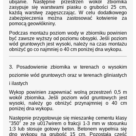
ubijanie. Następnie przestrzeń wokół zbiornika
zasypuje się warstwami piasku o grubości 25 cm,
każdą warstwę zagęszczając. W celu dodatkowego
zabezpieczenia można zastosować kotwienie za
pomocą geowłókniny.
Podczas montażu poziom wody w zbiorniku powinien
być zawsze wyższy od poziomu obsypki. Jeśli poziom
wód gruntowych jest wysoki, należy na czas montażu
obniżyć go co najmniej o 40 cm poniżej dna wykopu.
3. Posadowienie zbiornika w terenach o wysokim
poziomie wód gruntowych oraz w terenach gliniastych
i ilastych
Wykop powinien zapewniać wolną przestrzeń 0,5 m
wokół zbiornika. Jeśli poziom wód gruntowych jest
wysoki, należy go obniżyć przynajmniej o 40 cm
poniżej dna wykopu.
Następnie przygotowuje się mieszankę cementu klasy
"350" ze ze u017wirem o frakcji 1-3 mm w stosunku
1:3 lub stosuje gotowy beton. Betonem wypełnia się
dno wykopu na grubość 15 cm. Pozostałą część