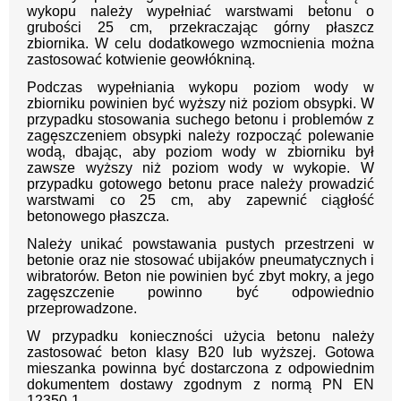
wykopu należy wypełniać warstwami betonu o
grubości 25 cm, przekraczając górny płaszcz
zbiornika. W celu dodatkowego wzmocnienia można
zastosować kotwienie geowłókniną.
Podczas wypełniania wykopu poziom wody w
zbiorniku powinien być wyższy niż poziom obsypki. W
przypadku stosowania suchego betonu i problemów z
zagęszczeniem obsypki należy rozpocząć polewanie
wodą, dbając, aby poziom wody w zbiorniku był
zawsze wyższy niż poziom wody w wykopie. W
przypadku gotowego betonu prace należy prowadzić
warstwami co 25 cm, aby zapewnić ciągłość
betonowego płaszcza.
Należy unikać powstawania pustych przestrzeni w
betonie oraz nie stosować ubijaków pneumatycznych i
wibratorów. Beton nie powinien być zbyt mokry, a jego
zagęszczenie powinno być odpowiednio
przeprowadzone.
W przypadku konieczności użycia betonu należy
zastosować beton klasy B20 lub wyższej. Gotowa
mieszanka powinna być dostarczona z odpowiednim
dokumentem dostawy zgodnym z normą PN EN
12350-1.