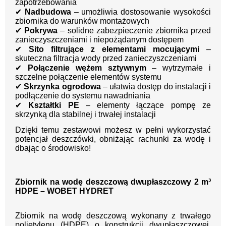
zapotrzebowania
✔
Nadbudowa
– umożliwia dostosowanie wysokości
zbiornika do warunków montażowych
✔
Pokrywa
– solidne zabezpieczenie zbiornika przed
zanieczyszczeniami i niepożądanym dostępem
✔
Sito filtrujące z elementami mocującymi
–
skuteczna filtracja wody przed zanieczyszczeniami
✔
Połączenie wężem sztywnym
– wytrzymałe i
szczelne połączenie elementów systemu
✔
Skrzynka ogrodowa
– ułatwia dostęp do instalacji i
podłączenie do systemu nawadniania
✔
Kształtki PE
– elementy łączące pompę ze
skrzynką dla stabilnej i trwałej instalacji
Dzięki temu zestawowi możesz w pełni wykorzystać
potencjał deszczówki, obniżając rachunki za wodę i
dbając o środowisko!
Zbiornik na wodę deszczową dwupłaszczowy 2 m³
HDPE – WOBET HYDRET
Zbiornik na wodę deszczową wykonany z trwałego
polietylenu (HDPE) o konstrukcji dwupłaszczowej,