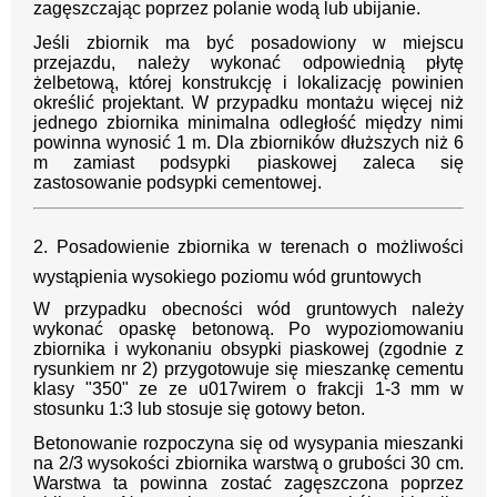
zagęszczając poprzez polanie wodą lub ubijanie.
Jeśli zbiornik ma być posadowiony w miejscu
przejazdu, należy wykonać odpowiednią płytę
żelbetową, której konstrukcję i lokalizację powinien
określić projektant. W przypadku montażu więcej niż
jednego zbiornika minimalna odległość między nimi
powinna wynosić 1 m. Dla zbiorników dłuższych niż 6
m zamiast podsypki piaskowej zaleca się
zastosowanie podsypki cementowej.
2. Posadowienie zbiornika w terenach o możliwości
wystąpienia wysokiego poziomu wód gruntowych
W przypadku obecności wód gruntowych należy
wykonać opaskę betonową. Po wypoziomowaniu
zbiornika i wykonaniu obsypki piaskowej (zgodnie z
rysunkiem nr 2) przygotowuje się mieszankę cementu
klasy "350" ze ze u017wirem o frakcji 1-3 mm w
stosunku 1:3 lub stosuje się gotowy beton.
Betonowanie rozpoczyna się od wysypania mieszanki
na 2/3 wysokości zbiornika warstwą o grubości 30 cm.
Warstwa ta powinna zostać zagęszczona poprzez