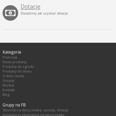
Dotacje
Doradzimy jak uzyskać dotacje.
Kategorie
Promocje
Nowe produkty
Produkty do ogrodu
Produkty do domu
O dom i woda
Dotacje
Montaż
Kontakt
Blog
Grupy na FB
Zbiorniki na deszczówkę - porady, dotacje
Instalatorzy zbiorników na deszczówkę