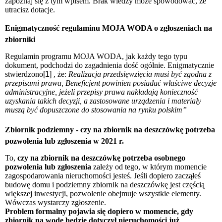
zapoznaj się z tym wpisem. Brak wiedzy może spowodować, że
utracisz dotacje.
Enigmatyczność regulaminu MOJA WODA o zgłoszeniach na
zbiorniki
Regulamin programu MOJA WODA, jak każdy tego typu
dokument, podchodzi do zagadnienia dość ogólnie. Enigmatycznie
stwierdzono
[1]
, że:
Realizacja przedsięwzięcia musi być zgodna z
przepisami prawa, Beneficjent powinien posiadać właściwe decyzje
administracyjne, jeżeli przepisy prawa nakładają konieczność
uzyskania takich decyzji, a zastosowane urządzenia i materiały
muszą być dopuszczone do stosowania na rynku polskim”
Zbiornik podziemny - czy na zbiornik na deszczówkę potrzeba
pozwolenia lub zgłoszenia w 2021 r.
To,
czy na zbiornik na deszczówkę potrzeba osobnego
pozwolenia lub zgłoszenia
zależy od tego, w którym momencie
zagospodarowania nieruchomości jesteś. Jeśli dopiero zacząłeś
budowę domu i podziemny zbiornik na deszczówkę jest częścią
większej inwestycji, pozwolenie obejmuje wszystkie elementy.
Wówczas wystarczy zgłoszenie.
Problem formalny pojawia się dopiero w momencie, gdy
zbiornik na wodę będzie dotyczył nieruchomości już