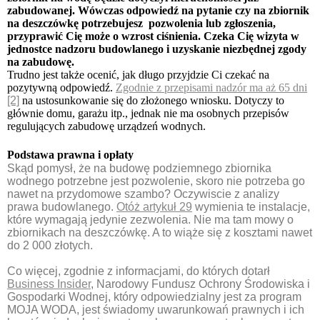
zabudowanej. Wówczas odpowiedź na pytanie
czy na zbiornik
na deszczówkę potrzebujesz
pozwolenia lub zgłoszenia,
przyprawić Cię może o wzrost ciśnienia. Czeka Cię wizyta w
jednostce nadzoru budowlanego i uzyskanie niezbędnej zgody
na zabudowę.
Trudno jest także ocenić, jak długo przyjdzie Ci czekać na
pozytywną odpowiedź.
Zgodnie z przepisami nadzór ma aż 65 dni
[2]
na ustosunkowanie się do złożonego wniosku. Dotyczy to
głównie domu, garażu itp., jednak nie ma osobnych przepisów
regulujących zabudowę urządzeń wodnych.
Podstawa prawna i opłaty
Skąd pomysł, że na budowę podziemnego zbiornika
wodnego potrzebne jest pozwolenie, skoro nie potrzeba go
nawet na przydomowe szambo? Oczywiscie z analizy
prawa budowlanego.
Otóż artykuł 29
wymienia te instalacje,
które wymagają jedynie zezwolenia. Nie ma tam mowy o
zbiornikach na deszczówkę. A to wiąże się z kosztami nawet
do 2 000 złotych.
Co więcej, zgodnie z informacjami, do których dotarł
Business Insider
, Narodowy Fundusz Ochrony Środowiska i
Gospodarki Wodnej, który odpowiedzialny jest za program
MOJA WODA, jest świadomy uwarunkowań prawnych i ich