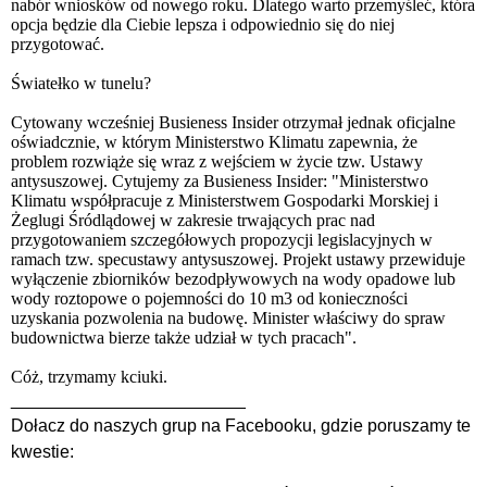
nabór wniosków od nowego roku. Dlatego warto przemyśleć, która
opcja będzie dla Ciebie lepsza i odpowiednio się do niej
przygotować.
Światełko w tunelu?
Cytowany wcześniej Busieness Insider otrzymał jednak oficjalne
oświadcznie, w którym Ministerstwo Klimatu zapewnia, że
problem rozwiąże się wraz z wejściem w życie tzw. Ustawy
antysuszowej. Cytujemy za Busieness Insider: "Ministerstwo
Klimatu współpracuje z Ministerstwem Gospodarki Morskiej i
Żeglugi Śródlądowej w zakresie trwających prac nad
przygotowaniem szczegółowych propozycji legislacyjnych w
ramach tzw. specustawy antysuszowej. Projekt ustawy przewiduje
wyłączenie zbiorników bezodpływowych na wody opadowe lub
wody roztopowe o pojemności do 10 m3 od konieczności
uzyskania pozwolenia na budowę. Minister właściwy do spraw
budownictwa bierze także udział w tych pracach".
Cóż, trzymamy kciuki.
________________________
Dołacz do naszych grup na Facebooku, gdzie poruszamy te
kwestie: