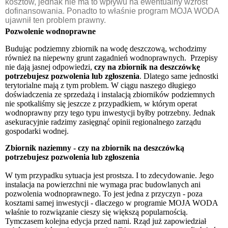
kosztów, jednak nie ma to wpływu na ewentualny wzrost
dofinansowania. Ponadto to właśnie program MOJA WODA
ujawnił ten problem prawny.
Pozwolenie wodnoprawne
Budując podziemny zbiornik na wodę deszczową, wchodzimy
również na niepewny grunt zagadnień wodnoprawnych.
Przepisy
nie dają jasnej odpowiedzi,
czy na zbiornik na deszczówkę
potrzebujesz pozwolenia lub zgłoszenia
. Dlatego same jednostki
terytorialne mają z tym problem. W ciągu naszego długiego
doświadczenia ze sprzedażą i instalacją zbiorników podziemnych
nie spotkaliśmy się jeszcze z przypadkiem, w którym operat
wodnoprawny przy tego typu inwestycji byłby potrzebny. Jednak
asekuracyjnie radzimy zasięgnąć opinii regionalnego zarządu
gospodarki wodnej.
Zbiornik naziemny - czy na zbiornik na deszczówką
potrzebujesz pozwolenia lub zgłoszenia
W tym przypadku sytuacja jest prostsza. I to zdecydowanie. Jego
instalacja na powierzchni nie wymaga prac budowlanych ani
pozwolenia wodnoprawnego. To jest jedna z przyczyn - poza
kosztami samej inwestycji - dlaczego w programie MOJA WODA
właśnie to rozwiązanie cieszy się większą popularnością.
Tymczasem kolejna edycja przed nami. Rząd już zapowiedział