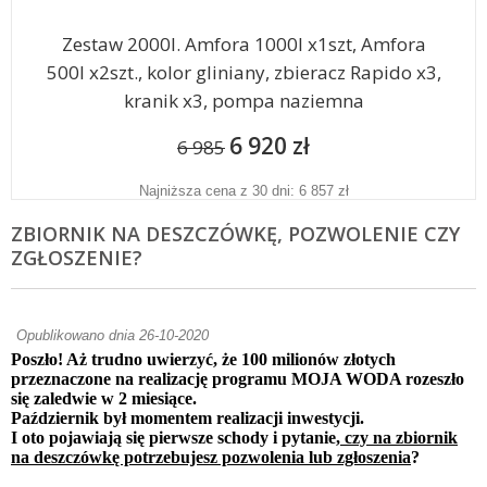
Zestaw 2000l. Amfora 1000l x1szt, Amfora
500l x2szt., kolor gliniany, zbieracz Rapido x3,
kranik x3, pompa naziemna
6 920 zł
6 985
Najniższa cena z 30 dni: 6 857 zł
ZBIORNIK NA DESZCZÓWKĘ, POZWOLENIE CZY
ZGŁOSZENIE?
Opublikowano dnia 26-10-2020
Poszło! Aż trudno uwierzyć, że 100 milionów złotych
przeznaczone na realizację programu MOJA WODA rozeszło
się zaledwie w 2 miesiące.
Październik był momentem realizacji inwestycji.
I oto pojawiają się pierwsze schody i pytanie,
czy na zbiornik
na deszczówkę potrzebujesz pozwolenia lub zgłoszenia
?