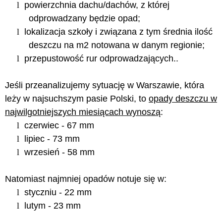
l
powierzchnia dachu/dachów, z której
odprowadzany będzie opad;
l
lokalizacja szkoły i związana z tym średnia ilość
deszczu na m2 notowana w danym regionie;
l
przepustowość rur odprowadzających..
Jeśli przeanalizujemy sytuację w Warszawie, która
leży w najsuchszym pasie Polski, to
opady deszczu w
najwilgotniejszych miesiącach wynoszą
:
l
czerwiec - 67 mm
l
lipiec - 73 mm
l
wrzesień - 58 mm
Natomiast najmniej opadów notuje się w:
l
styczniu - 22 mm
l
lutym - 23 mm