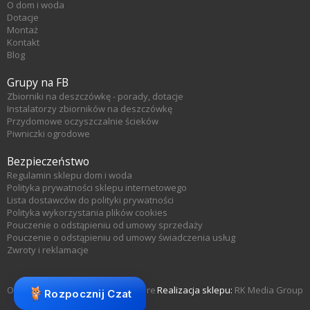
O dom i woda
Dotacje
Montaż
Kontakt
Blog
Grupy na FB
Zbiorniki na deszczówkę - porady, dotacje
Instalatorzy zbiorników na deszczówkę
Przydomowe oczyszczalnie ścieków
Piwniczki ogrodowe
Bezpieczeństwo
Regulamin sklepu dom i woda
Polityka prywatności sklepu internetowego
Lista dostawców do polityki prywatności
Polityka wykorzystania plików cookies
Pouczenie o odstąpieniu od umowy sprzedaży
Pouczenie o odstąpieniu od umowy świadczenia usług
Zwroty i reklamacje
Oprogramowanie sklepu KQS.store
Realizacja sklepu:
RK Media Group
Rozpocznij Czat