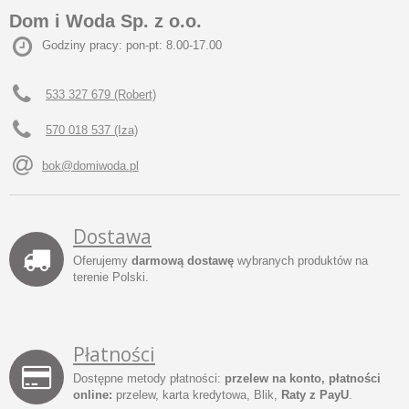
Dom i Woda Sp. z o.o.
Godziny pracy: pon-pt: 8.00-17.00
533 327 679 (Robert)
570 018 537 (Iza)
bok@domiwoda.pl
Dostawa
Oferujemy
darmową dostawę
wybranych produktów na
terenie Polski.
Płatności
Dostępne metody płatności:
przelew na konto, płatności
online:
przelew, karta kredytowa, Blik,
Raty z PayU
.