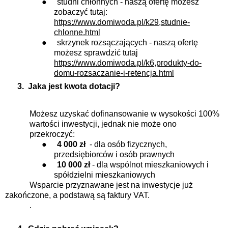
●
studni chłonnych - naszą ofertę możesz
zobaczyć tutaj:
https://www.domiwoda.pl/k29,studnie-
chlonne.html
●
skrzynek rozsączających - naszą ofertę
możesz sprawdzić tutaj
https://www.domiwoda.pl/k6,produkty-do-
domu-rozsaczanie-i-retencja.html
3.
Jaka jest kwota dotacji?
Możesz uzyskać dofinansowanie w wysokości 100%
wartości inwestycji, jednak nie może ono
przekroczyć:
●
4 000 zł
- dla osób fizycznych,
przedsiębiorców i osób prawnych
●
10 000 zł
- dla wspólnot mieszkaniowych i
spółdzielni mieszkaniowych
Wsparcie przyznawane jest na inwestycje już
zakończone, a podstawą są faktury VAT.
.