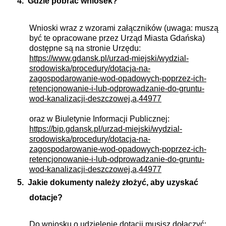
4.
Gdzie pobrać wniosek?
Wnioski wraz z wzorami załączników (uwaga: muszą
być te opracowane przez Urząd Miasta Gdańska)
dostępne są na stronie Urzędu:
https://www.gdansk.pl/urzad-miejski/wydzial-
srodowiska/procedury/dotacja-na-
zagospodarowanie-wod-opadowych-poprzez-ich-
retencjonowanie-i-lub-odprowadzanie-do-gruntu-
wod-kanalizacji-deszczowej,a,44977
oraz w Biuletynie Informacji Publicznej:
https://bip.gdansk.pl/urzad-miejski/wydzial-
srodowiska/procedury/dotacja-na-
zagospodarowanie-wod-opadowych-poprzez-ich-
retencjonowanie-i-lub-odprowadzanie-do-gruntu-
wod-kanalizacji-deszczowej,a,44977
5.
Jakie dokumenty należy złożyć, aby uzyskać
dotacje?
Do wniosku o udzielenie dotacji musisz dołączyć: