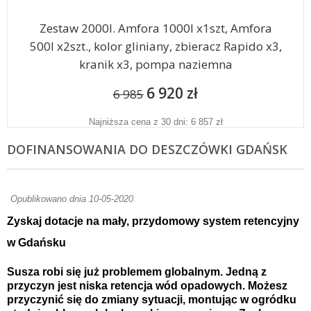
Zestaw 2000l. Amfora 1000l x1szt, Amfora
500l x2szt., kolor gliniany, zbieracz Rapido x3,
kranik x3, pompa naziemna
6 920 zł
6 985
Najniższa cena z 30 dni: 6 857 zł
DOFINANSOWANIA DO DESZCZÓWKI GDAŃSK
Opublikowano dnia 10-05-2020
Zyskaj dotacje na mały, przydomowy system retencyjny
w Gdańsku
Susza robi się już problemem globalnym. Jedną z
przyczyn jest niska retencja wód opadowych. Możesz
przyczynić się do zmiany sytuacji, montując w ogródku