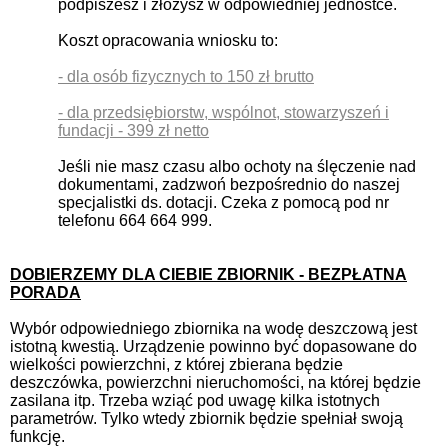
podpiszesz i złożysz w odpowiedniej jednostce.
Koszt opracowania wniosku to:
- dla osób fizycznych to 150 zł brutto
- dla przedsiębiorstw, wspólnot, stowarzyszeń i
fundacji - 399 zł netto
Jeśli nie masz czasu albo ochoty na ślęczenie nad
dokumentami, zadzwoń bezpośrednio do naszej
specjalistki ds. dotacji. Czeka z pomocą pod nr
telefonu 664 664 999.
DOBIERZEMY DLA CIEBIE ZBIORNIK - BEZPŁATNA
PORADA
Wybór odpowiedniego zbiornika na wodę deszczową jest
istotną kwestią. Urządzenie powinno być dopasowane do
wielkości powierzchni, z której zbierana będzie
deszczówka, powierzchni nieruchomości, na której będzie
zasilana itp. Trzeba wziąć pod uwagę kilka istotnych
parametrów. Tylko wtedy zbiornik będzie spełniał swoją
funkcję.