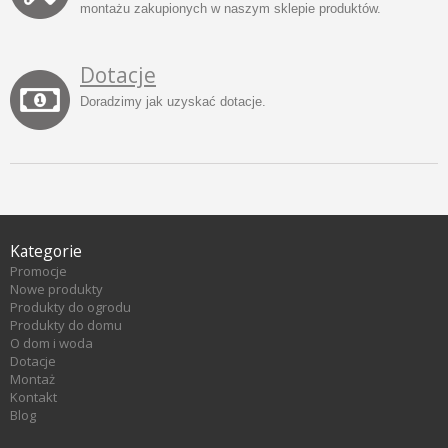
montażu zakupionych w naszym sklepie produktów.
Dotacje
Doradzimy jak uzyskać dotacje.
Kategorie
Promocje
Nowe produkty
Produkty do ogrodu
Produkty do domu
O dom i woda
Dotacje
Montaż
Kontakt
Blog