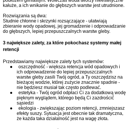
podłożem gliniastym. Wówczas woda tworzy nieestetyczne
kałuże, a ich wnikanie do głębszych warstw jest utrudnione.
Rozwiązania są dwa:
Studnie chłonne i skrzynki rozsączające - ułatwiają
zbieranie wody opadowej, jej gromadzenie i odprowadzanie
do głębszych, lepiej przepuszczalnych warstw gleby.
3 największe zalety, za które pokochasz systemy małej
retencji
Przedstawiamy największe zalety tych systemów:
●
oszczędność - większa retencja wód opadowych i
ich odprowadzenie do lepiej przepuszczalnych
warstw gleby zasili Twój ogród, a Ty oszczędzisz na
bieżącej wodzie, której zużycie znacznie spadnie -
nie będziesz musiał tak często podlewać.
●
estetyka - Twój ogród odpłaci Ci za dodatkową wodę
pięknym wyglądem, którego będą Ci zazdrościć
sąsiedzi
●
ekologia - zwiększając poziom retencji, zmniejszasz
efekty suszy. Sytuacja jest obecnie tak dramatyczna,
że każda taka działalność jest na wagę złota.