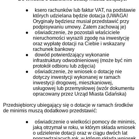
●
ksero rachunków lub faktur VAT, na podstawie
których udzielana będzie dotacja (UWAGA!
Oryginały będziesz musiał przedstawić przy
podpisywaniu umowy. Zatem zachowaj je)
●
oświadczenie, że pozostali właściciele
nieruchomości wyrazili zgodę na inwestycję
oraz wypłatę dotacji na Ciebie i wskazany
rachunek bankowy
●
dowód potwierdzający wykonanie
infrastruktury odwodnieniowej (może być nim
protokół odbioru lub zdjęcia)
●
oświadczenie, że wniosek o dotację nie
dotyczy inwestycji wykonanej w ramach
inwestycji drogowej, mieszkaniowej,
usługowej lub przemysłowej (wzór dokumentu
opracowany przez Urząd Miasta Gdańska)
Przedsiębiorcy ubiegający się o dotacje w ramach środków
de minimis muszą dodatkowo przedstawić:
●
oświadczenie o wielkości pomocy de minimis,
jaką otrzymał w roku, w którym składa wniosek
o udzielenie dotacji oraz w ciągu dwóch lat
poprzedzających rok, w którym składa wniosek