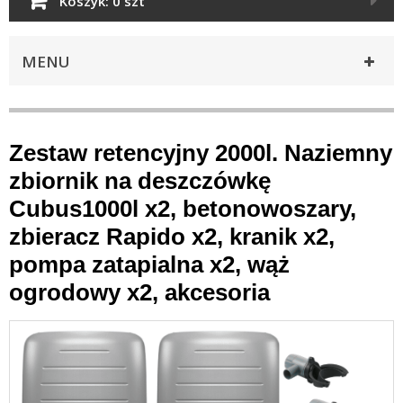
Koszyk:
0 szt
MENU
Zestaw retencyjny 2000l. Naziemny
zbiornik na deszczówkę
Cubus1000l x2, betonowoszary,
zbieracz Rapido x2, kranik x2,
pompa zatapialna x2, wąż
ogrodowy x2, akcesoria