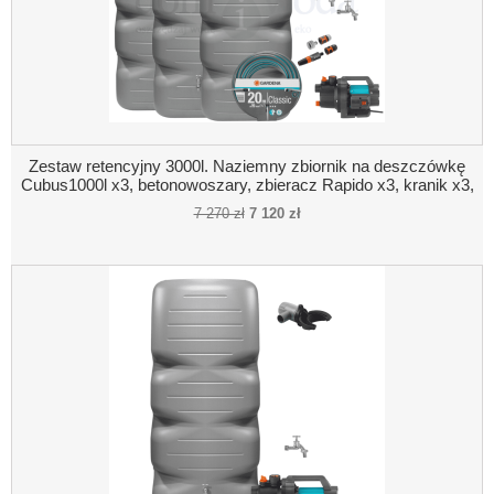
Zestaw retencyjny 3000l. Naziemny zbiornik na deszczówkę
Cubus1000l x3, betonowoszary, zbieracz Rapido x3, kranik x3,
pompa naziemna, wąż ogrodowy, akcesoria
7 270 zł
7 120 zł