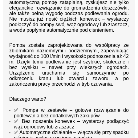
automatyczną pompę zatapialną, zyskujesz nie tylko
eleganckie rozwiązanie do gromadzenia deszczówki,
ale także pełną wygodę podczas podlewania ogrodu.
Nie musisz już nosić ciężkich konewek – wystarczy
podłączyć do pompy swój wąż ogrodowy lub zraszacz,
a woda popłynie automatycznie pod ciśnieniem.
Pompa została zaprojektowana do współpracy ze
zbiornikami naziemnymi i podziemnymi, zapewniając
wydajność do 100 l/min i wysokość podnoszenia aż 42
m. Dzięki temu podlewanie jest szybkie, skuteczne i
bez wysiłku – nawet przy większych ogrodach.
Urządzenie uruchamia się samoczynnie po
odkręceniu kranu lub otwarciu zaworu, a po
zakończeniu pracy przechodzi w tryb czuwania.
Dlaczego warto?
✅ Pompa w zestawie – gotowe rozwiązanie do
podlewania bez dodatkowych zakupów
✅ Bez noszenia konewek – wystarczy podłączyć
wąż ogrodowy lub zraszacz
✅ Automatyczne działanie – włącza się przy spadku
ciśnienia, wyłącza po jego wzroście