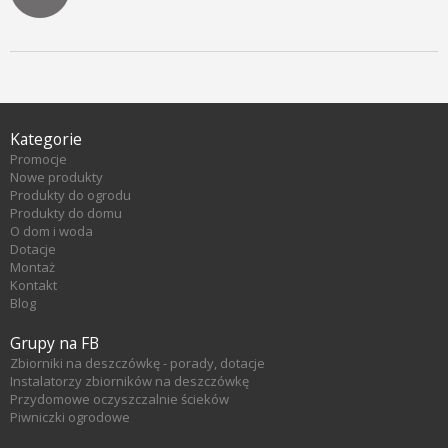
Kategorie
Promocje
Nowe produkty
Produkty do ogrodu
Produkty do domu
O dom i woda
Dotacje
Montaż
Kontakt
Blog
Grupy na FB
Zbiorniki na deszczówkę - porady, dotacje
Instalatorzy zbiorników na deszczówkę
Przydomowe oczyszczalnie ścieków
Piwniczki ogrodowe