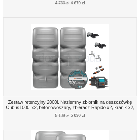
pompa naziemna, akcesoria
4 730 zł
4 670 zł
Zestaw retencyjny 2000l. Naziemny zbiornik na deszczówkę
Cubus1000l x2, betonowoszary, zbieracz Rapido x2, kranik x2,
pompa naziemna, wąż ogrodowy, akcesoria
5 139 zł
5 090 zł