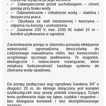
✅ Zabezpieczenie przed suchobiegiem – chroni
pompę przy braku wody
✅ Odpowietrzanie i chłodzenie wodą – stabilna i
bezpieczna praca
✅ Obudowa ze stali nierdzewnej i tworzywa –
odporna na korozję i uszkodzenia
✅ Zasilanie 230 V, moc 1000 W, kabel 10 m –
komfort użytkowania w ogrodzie
Zamontowanie pompy w zbiorniku pozwala efektywnie
wykorzystać zgromadzoną deszczówkę do
codziennego nawadniania roślin, bez konieczności
uciążliwego ręcznego podlewania. To wygodne,
ekologiczne i nowoczesne rozwiązanie, które
zwiększa funkcjonalność każdego systemu do
zbierania wody opadowej.
Do pompy podłączasz wąż ogrodowy Gardena 3/4” o
długości 20 m, do którego dołączony jest komplet
szybkozłączek oraz prosty pistolet zraszający. Dzięki
temu podlewanie staje się łatwe, szybkie i wygodne –
bez dźwigania konewek i bez skomplikowanego
montażu.