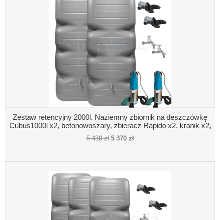
Zestaw retencyjny 2000l. Naziemny zbiornik na deszczówkę
Cubus1000l x2, betonowoszary, zbieracz Rapido x2, kranik x2,
pompa zatapialna x2
5 430 zł
5 370 zł