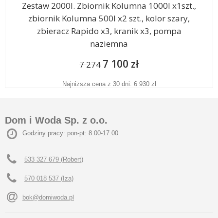
Zestaw 2000l. Zbiornik Kolumna 1000l x1szt.,
zbiornik Kolumna 500l x2 szt., kolor szary,
zbieracz Rapido x3, kranik x3, pompa
naziemna
7 100 zł
7 274
Najniższa cena z 30 dni: 6 930 zł
Dom i Woda Sp. z o.o.
Godziny pracy: pon-pt: 8.00-17.00
533 327 679 (Robert)
570 018 537 (Iza)
bok@domiwoda.pl