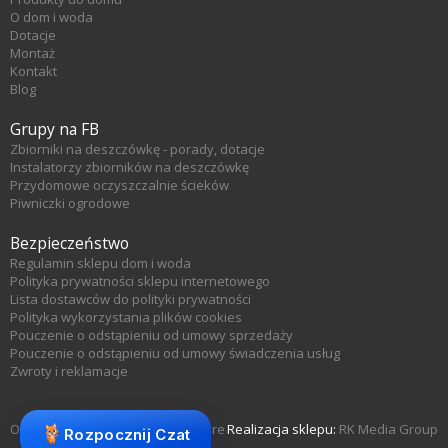
O dom i woda
Dotacje
Montaż
Kontakt
Blog
Grupy na FB
Zbiorniki na deszczówkę - porady, dotacje
Instalatorzy zbiorników na deszczówkę
Przydomowe oczyszczalnie ścieków
Piwniczki ogrodowe
Bezpieczeństwo
Regulamin sklepu dom i woda
Polityka prywatności sklepu internetowego
Lista dostawców do polityki prywatności
Polityka wykorzystania plików cookies
Pouczenie o odstąpieniu od umowy sprzedaży
Pouczenie o odstąpieniu od umowy świadczenia usług
Zwroty i reklamacje
Oprogramowanie sklepu KQS.store
Realizacja sklepu:
RK Media Group
Rozpocznij Czat