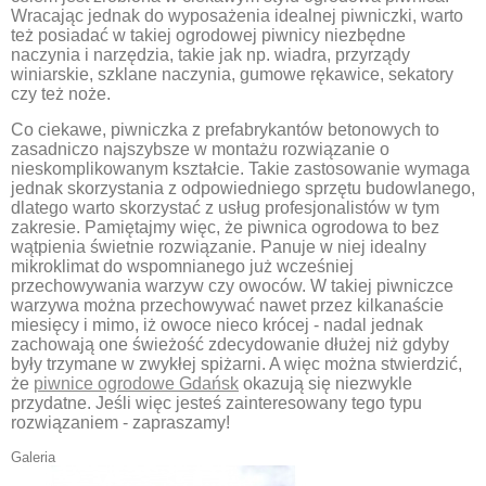
Wracając jednak do wyposażenia idealnej piwniczki, warto
też posiadać w takiej ogrodowej piwnicy niezbędne
naczynia i narzędzia, takie jak np. wiadra, przyrządy
winiarskie, szklane naczynia, gumowe rękawice, sekatory
czy też noże.
Co ciekawe, piwniczka z prefabrykantów betonowych to
zasadniczo najszybsze w montażu rozwiązanie o
nieskomplikowanym kształcie. Takie zastosowanie wymaga
jednak skorzystania z odpowiedniego sprzętu budowlanego,
dlatego warto skorzystać z usług profesjonalistów w tym
zakresie. Pamiętajmy więc, że piwnica ogrodowa to bez
wątpienia świetnie rozwiązanie. Panuje w niej idealny
mikroklimat do wspomnianego już wcześniej
przechowywania warzyw czy owoców. W takiej piwniczce
warzywa można przechowywać nawet przez kilkanaście
miesięcy i mimo, iż owoce nieco krócej - nadal jednak
zachowają one świeżość zdecydowanie dłużej niż gdyby
były trzymane w zwykłej spiżarni. A więc można stwierdzić,
że
piwnice ogrodowe Gdańsk
okazują się niezwykle
przydatne. Jeśli więc jesteś zainteresowany tego typu
rozwiązaniem - zapraszamy!
Galeria