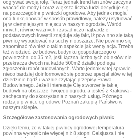
odgrywać swoją rolę. Teraz jednak trend ten znów zaczyna
wracać do mody i coraz większa liczba ludzi decyduje się
na poszczególne piwniczki ogrodowe. Aby jednak mogła
ona funkcjonować w sposób prawidłowy, należy usytuować
ją w ciemniejszym miejscu w naszym ogrodzie. Wśród
innych, równie ważnych i zasadniczo najbardziej
podstawowych kwestii znajduje się fakt, iż powinno się taką
piwnicę wybudować na suchym obszarze. Nie powinno się
zapominać również o takim aspekcie jak wentylacja. Trzeba
też wiedzieć, że budowa budynku gospodarczego o
powierzchni do 35 m2, jeśli łączna liczba tych obiektów nie
przekracza dwóch na każde 500m2 działki podlega
zgłoszeniu robót budowlanych. Warto jednak w tej sprawie
nieco bardziej doinformować się poprzez specjalistów w tej
dziedzinie bądź uważnie czytając przepisy Prawa
Budowlanego. Jeżeli interesuje Cię stworzenie takiej
budowli na obszarze Twojego ogrodu, a jesteś z Krakowa -
zachęcamy do skorzystania z naszych usług. Różnego
rodzaju
piwnice ogrodowe Poznań
zakupią Państwo w
naszym sklepie.
Szczegółowe zastosowania ogrodowych piwnic
Dzięki temu, że w takiej piwnicy ogrodowej temperatura
powinna wynosić nie więcej niż 8 stopni Celsjusza i nie