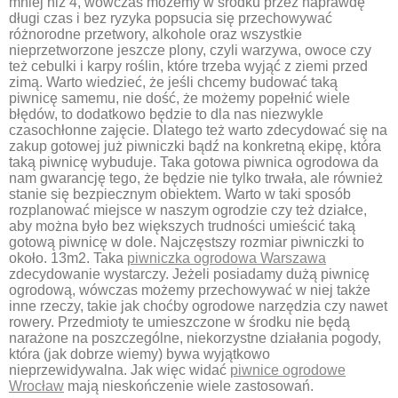
mniej niż 4, wówczas możemy w środku przez naprawdę
długi czas i bez ryzyka popsucia się przechowywać
różnorodne przetwory, alkohole oraz wszystkie
nieprzetworzone jeszcze plony, czyli warzywa, owoce czy
też cebulki i karpy roślin, które trzeba wyjąć z ziemi przed
zimą. Warto wiedzieć, że jeśli chcemy budować taką
piwnicę samemu, nie dość, że możemy popełnić wiele
błędów, to dodatkowo będzie to dla nas niezwykle
czasochłonne zajęcie. Dlatego też warto zdecydować się na
zakup gotowej już piwniczki bądź na konkretną ekipę, która
taką piwnicę wybuduje. Taka gotowa piwnica ogrodowa da
nam gwarancję tego, że będzie nie tylko trwała, ale również
stanie się bezpiecznym obiektem. Warto w taki sposób
rozplanować miejsce w naszym ogrodzie czy też działce,
aby można było bez większych trudności umieścić taką
gotową piwnicę w dole. Najczęstszy rozmiar piwniczki to
około. 13m2. Taka
piwniczka ogrodowa Warszawa
zdecydowanie wystarczy. Jeżeli posiadamy dużą piwnicę
ogrodową, wówczas możemy przechowywać w niej także
inne rzeczy, takie jak choćby ogrodowe narzędzia czy nawet
rowery. Przedmioty te umieszczone w środku nie będą
narażone na poszczególne, niekorzystne działania pogody,
która (jak dobrze wiemy) bywa wyjątkowo
nieprzewidywalna. Jak więc widać
piwnice ogrodowe
Wrocław
mają nieskończenie wiele zastosowań.