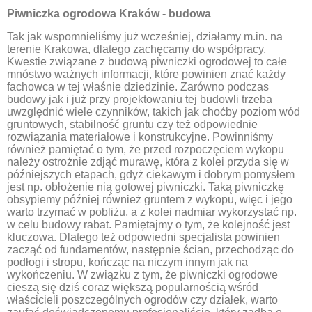
Piwniczka ogrodowa Kraków - budowa
Tak jak wspomnieliśmy już wcześniej, działamy m.in. na
terenie Krakowa, dlatego zachęcamy do współpracy.
Kwestie związane z budową piwniczki ogrodowej to całe
mnóstwo ważnych informacji, które powinien znać każdy
fachowca w tej właśnie dziedzinie. Zarówno podczas
budowy jak i już przy projektowaniu tej budowli trzeba
uwzględnić wiele czynników, takich jak choćby poziom wód
gruntowych, stabilność gruntu czy też odpowiednie
rozwiązania materiałowe i konstrukcyjne. Powinniśmy
również pamiętać o tym, że przed rozpoczęciem wykopu
należy ostrożnie zdjąć murawę, która z kolei przyda się w
późniejszych etapach, gdyż ciekawym i dobrym pomysłem
jest np. obłożenie nią gotowej piwniczki. Taką piwniczkę
obsypiemy później również gruntem z wykopu, więc i jego
warto trzymać w pobliżu, a z kolei nadmiar wykorzystać np.
w celu budowy rabat. Pamiętajmy o tym, że kolejność jest
kluczowa. Dlatego też odpowiedni specjalista powinien
zacząć od fundamentów, następnie ścian, przechodząc do
podłogi i stropu, kończąc na niczym innym jak na
wykończeniu. W związku z tym, że piwniczki ogrodowe
cieszą się dziś coraz większą popularnością wśród
właścicieli poszczególnych ogrodów czy działek, warto