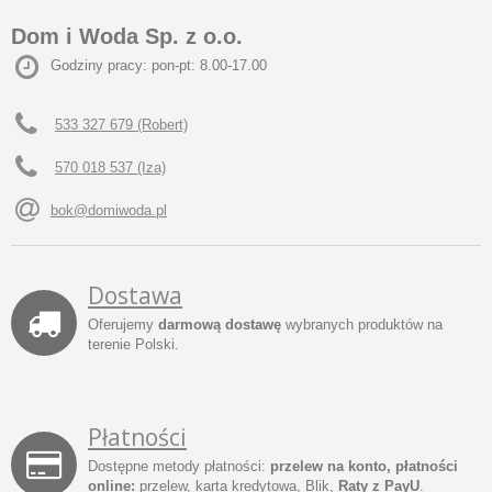
Dom i Woda Sp. z o.o.
Godziny pracy: pon-pt: 8.00-17.00
533 327 679 (Robert)
570 018 537 (Iza)
bok@domiwoda.pl
Dostawa
Oferujemy
darmową dostawę
wybranych produktów na
terenie Polski.
Płatności
Dostępne metody płatności:
przelew na konto, płatności
online:
przelew, karta kredytowa, Blik,
Raty z PayU
.