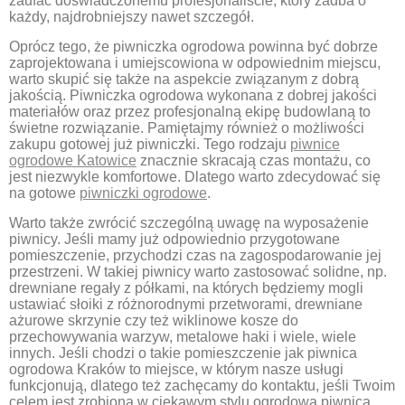
zaufać doświadczonemu profesjonaliście, który zadba o
każdy, najdrobniejszy nawet szczegół.
Oprócz tego, że piwniczka ogrodowa powinna być dobrze
zaprojektowana i umiejscowiona w odpowiednim miejscu,
warto skupić się także na aspekcie związanym z dobrą
jakością. Piwniczka ogrodowa wykonana z dobrej jakości
materiałów oraz przez profesjonalną ekipę budowlaną to
świetne rozwiązanie. Pamiętajmy również o możliwości
zakupu gotowej już piwniczki. Tego rodzaju
piwnice
ogrodowe Katowice
znacznie skracają czas montażu, co
jest niezwykle komfortowe. Dlatego warto zdecydować się
na gotowe
piwniczki ogrodowe
.
Warto także zwrócić szczególną uwagę na wyposażenie
piwnicy. Jeśli mamy już odpowiednio przygotowane
pomieszczenie, przychodzi czas na zagospodarowanie jej
przestrzeni. W takiej piwnicy warto zastosować solidne, np.
drewniane regały z półkami, na których będziemy mogli
ustawiać słoiki z różnorodnymi przetworami, drewniane
ażurowe skrzynie czy też wiklinowe kosze do
przechowywania warzyw, metalowe haki i wiele, wiele
innych. Jeśli chodzi o takie pomieszczenie jak piwnica
ogrodowa Kraków to miejsce, w którym nasze usługi
funkcjonują, dlatego też zachęcamy do kontaktu, jeśli Twoim
celem jest zrobiona w ciekawym stylu ogrodowa piwnica.