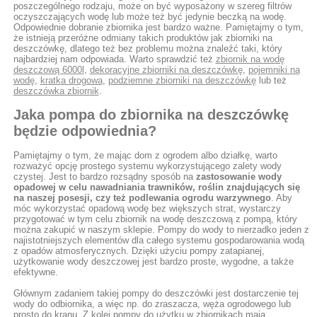
poszczególnego rodzaju, może on być wyposażony w szereg filtrów
oczyszczających wodę lub może też być jedynie beczką na wodę.
Odpowiednie dobranie zbiornika jest bardzo ważne. Pamiętajmy o tym,
że istnieją przeróżne odmiany takich produktów jak zbiorniki na
deszczówkę, dlatego też bez problemu można znaleźć taki, który
najbardziej nam odpowiada. Warto sprawdzić też
zbiornik na wodę
deszczową 6000l
,
dekoracyjne zbiorniki na deszczówkę
,
pojemniki na
wodę
,
kratka drogowa
,
podziemne zbiorniki na deszczówkę
lub też
deszczówka zbiornik
.
Jaka pompa do zbiornika na deszczówkę
będzie odpowiednia?
Pamiętajmy o tym, że mając dom z ogrodem albo działkę, warto
rozważyć opcję prostego systemu wykorzystującego zalety wody
czystej. Jest to bardzo rozsądny sposób na
zastosowanie wody
opadowej w celu nawadniania trawników, roślin znajdujących się
na naszej posesji, czy też podlewania ogrodu warzywnego
. Aby
móc wykorzystać opadową wodę bez większych strat, wystarczy
przygotować w tym celu zbiornik na wodę deszczową z pompą, który
można zakupić w naszym sklepie. Pompy do wody to nierzadko jeden z
najistotniejszych elementów dla całego systemu gospodarowania wodą
z opadów atmosferycznych. Dzięki użyciu pompy zatapianej,
użytkowanie wody deszczowej jest bardzo proste, wygodne, a także
efektywne.
Głównym zadaniem takiej pompy do deszczówki jest dostarczenie tej
wody do odbiornika, a więc np. do zraszacza, węża ogrodowego lub
prosto do kranu. Z kolei pompy do użytku w zbiornikach mają