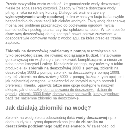
Przede wszystkim warto wiedzieć, że gromadzenie wody deszczowej
niesie ze sobą szereg korzyści. Zasoby w Polsce dotyczące wody
pitnej, z roku na rok się kurczą. Dlatego też ważne staje się
wykorzystywanie wody opadowej
, która w naszym kraju trafia zwykle
bezpośrednio do kanalizacji lub cieków wodnych. Taką wodę deszczową
można bez problemu przeznaczyć do podlewania ogrodów, mycia
samochodów i podłóg, prania, czy też spłukiwania toalet. W taki sposób
darmową deszczówką
da się zastąpić nawet połowę zużywanej w
gospodarstwie domowym wody z wodociągu, za którą przecież trzeba
zapłacić.
Zbiornik na deszczówkę podziemny z pompą
to rozwiązanie nie
tylko
proekologiczne
, ale również
odciążające budżet
. Instalowanie
go zazwyczaj nie wiąże się z jakimikolwiek komplikacjami, a niesie ze
sobą same korzyści i zalety. Niezależnie od tego, czy mówimy o takim
produkcie jak
zbiornik na deszczówkę 2000l z pompą
, zbiornik na
deszczówkę 3000l z pompą, zbiornik na deszczówkę z pompą 1000l,
czy też zbiornik na deszczówkę 5000l z pompą, każda z tych opcji jest
jak najbardziej dostępna, w zależności od indywidualnych potrzeb i
preferencji Klienta. Sprawdź także inne opcje dostępne w naszym
sklepie, jak chociażby
dofinansowania do deszczówki
,
dzban do
ogrodu
,
zbiornik 3000 litrów
,
domowy kompostownik
,
krany ogrodowe
,
bądź też
naziemne zbiorniki na deszczówkę
.
Jak działają zbiorniki na wodę?
Zbiornik na wodę zbiera odpowiednią ilość
wody deszczowej
np. z
dachu budynku i rynną doprowadzana jest do
zbiornika na
deszczówkę podziemnego bądź naziemnego
. W zależności od