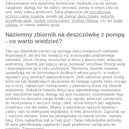
zdecydowanie inne parametry techniczne i hydrauliczne niż pompy
zatapiane, dlatego też nie należy stosować pompy w innym celu niż
tym, który zaleca producent. Takie propozycje jak
przydomowe
oczyszczalnie ścieków
, porady
jak zbierać deszczówkę
,
reduktor
przepływu wody
,
moduły rozsączające
,
studnia chłonna
, czy też
kratki
żeliwne
, to równie świetna opcja.
Naziemny zbiornik na deszczówkę z pompą
- co warto wiedzieć?
Taki typ zbiorników zazwyczaj wymaga nieco mniejszych nakładów
finansowych, ale jest też mniejszy niż w przypadku podziemnego
zbiornika. Jeżeli chcemy skorzystać w domu z deszczówki, wówczas
podziemny zbiornik jest lepszą opcją, ponieważ umożliwia filtrację wody
i doprowadzenie jej w celu użytkowym. Naziemne zbiorniki świetnie
sprawdzają się na różnorodnych działkach rekreacyjnych i w małych
ogrodach przy domkach jednorodzinnych. Jeśli natomiast jesteś osobą,
która nie lubi dodatkowych akcesoriów do swojego ogrodu, które rzucają
się w oczy, najlepszym rozwiązaniem z pewnością okaże się zbiornik
podziemny. Jednakże kwestia dotycząca odpowiedniego montowania
jest niezmiernie ważna, dlatego też jeśli rozważasz zastosowanie tego
produktu na obszarze swojej działki czy ogrodu, wówczas zachęcamy
do skorzystania z naszych usług i ofert, wśród których bez wątpienia
znajdziesz coś dla siebie. Dbamy o satysfakcję naszych klientów i
zależy nam na efektywnej współpracy w miłej atmosferze. Zapoznaj się
z naszymi ofertami, które są udostępniane na naszej stronie i wybierz
taką, która najbardziej trafi w Twój gust i Twoje indywidualne potrzeby.
W razie jakichkolwiek wątpliwości bądź problemów zachęcamy do
kontaktu. Zapraszamy!