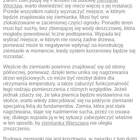
Zanim zdecydują się Państwo na budowę
ziemianki
Wrocław
, warto dowiedzieć się nieco więcej o jej instalacji.
Przede wszystkim należy wyznaczyć miejsce, w którym
będzie znajdowała się ziemianka. Musi być ono
zlokalizowane w zacienionej części ogrodu. Ponadto teren
musi być suchy, bez zbierającej się wody deszczowej, która
mogłaby powodować liczne podtopienia. Wypada też
wybrać miejsce, w którym nie rosną żadne drzewa,
ponieważ może to negatywnie wpłynąć na konstrukcję
ziemianki w momencie, kiedy system korzeniowy będzie się
rozrastać.
Wejście do ziemianki powinno znajdować się od strony
północnej, ponieważ, dzięki temu unika się nagrzewania
drzwi wejściowych, co może być niezbyt dobre dla
utrzymania temperatury, a także zaburzyć funkcjonalność
tego rodzaju pomieszczenia z różnych względów. Jeżeli
jednak zdarzy się, że taka piwnica będzie wystawiona na
słońce, warto wtedy zdecydować się na pokrycie ziemianki
specjalną folią do fundamentów. Ziemia, która jest stale
nagrzewana, staje się nadmiernie sucha, przez co osuwa
się, dlatego wypada ją w tej sytuacji zabezpieczyć właśnie
w ten sposób, by
ziemianka Warszawa
nie uległa
zniszczeniu.
Budowa ziemianki nie jest kosztowna, w związku z tym dużo