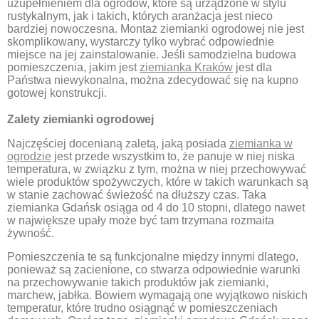
uzupełnieniem dla ogrodów, które są urządzone w stylu
rustykalnym, jak i takich, których aranżacja jest nieco
bardziej nowoczesna. Montaż ziemianki ogrodowej nie jest
skomplikowany, wystarczy tylko wybrać odpowiednie
miejsce na jej zainstalowanie. Jeśli samodzielna budowa
pomieszczenia, jakim jest
ziemianka Kraków
jest dla
Państwa niewykonalna, można zdecydować się na kupno
gotowej konstrukcji.
Zalety ziemianki ogrodowej
Najczęściej docenianą zaletą, jaką posiada
ziemianka w
ogrodzie
jest przede wszystkim to, że panuje w niej niska
temperatura, w związku z tym, można w niej przechowywać
wiele produktów spożywczych, które w takich warunkach są
w stanie zachować świeżość na dłuższy czas. Taka
ziemianka Gdańsk osiąga od 4 do 10 stopni, dlatego nawet
w największe upały może być tam trzymana rozmaita
żywność.
Pomieszczenia te są funkcjonalne między innymi dlatego,
ponieważ są zacienione, co stwarza odpowiednie warunki
na przechowywanie takich produktów jak ziemianki,
marchew, jabłka. Bowiem wymagają one wyjątkowo niskich
temperatur, które trudno osiągnąć w pomieszczeniach