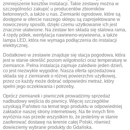
zmniejszenie kosztów instalacji. Takie zestawy można w
szczególności zakupić u producentów zbiorników
betonowych, a także u nas. Ziemianki ogrodowe, które są
dostępne w ofercie naszego sklepu są zaprojektowane w
nowoczesny sposób, dzięki czemu użytkowanie ich jest
znacznie ułatwione. Na zestaw ten składa się stalowa rama,
4 rzędy półek, wentylacja nawiewno-wywiewna, a także
lampa LED, która nie wymaga podłączenia do instalacji
elektrycznej.
Dodatkowo w zestawie znajduje się stacja pogodowa, która
jest w stanie określić poziom wilgotności oraz temperaturę w
ziemiance. Pełna instalacja zajmuje zaledwie jeden dzień,
co jest niezwykle wygodne. Nasza oferta sprzedażowa
składa się z ziemianek o różnej powierzchni użytkowej,
przez co każdy może dobrać odpowiedni metraż, który
spełni jego oczekiwania i potrzeby.
Oprócz ziemianek i piwniczek prowadzimy sprzedaż
nadbudowy wejścia do piwnicy. Więcej szczegółów
uzyskają Państwo na temat tego produktu w odpowiedniej
zakładce naszej strony internetowej. Na tle innych firm
wyróżnia nas przede wszystkim to, że jesteśmy w stanie
zaoferować dostawę na terenie całej Polski, również
dowieziemy wybrane produkty do Gdańska.