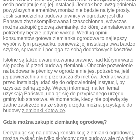
osób podejmuje się jej instalacji. Jednak bez uwzględnienia
powyższych elementów, montaż nie będzie na tyle prosty.
Jeśli samodzielna budowa piwnicy w ogrodzie jest dla
Państwa zbyt skomplikowana i czasochłonna, wówczas
można zakupić gotową ziemiankę, do której zainstalowania
potrzebny będzie jedynie wykop. Według opinii
konsumentów gotowa ziemianka ogrodowa to najlepszy
wybór w tym przypadku, ponieważ jej instalacja trwa bardzo
szybko, sprawnie i pociąga za sobą dodatkowych kosztów.
Istotne są także uwarunkowania prawne, nad którymi warto
się pochylić przed budową ziemianki. Obecnie pozwolenie
na budowanie piwnicy w ogrodzie nie jest potrzebne, jeśli
jej powierzchnia nie przekracza 35 metrów. Jednak warto
przed instalacją udać się do odpowiedniej instytucji, by
uzyskać pełną zgodę. Więcej informacji na ten temat
uzyskają Państwo, udając się do przypisanego urzędu
gminy lub starostwa. W momencie, kiedy nie pojawią się
żadne zastrzeżenia ze strony urzędu, można przystąpić do
budowy
ziemianki Katowice
.
Gdzie można zakupić ziemiankę ogrodową?
Decydując się na gotową konstrukcję ziemianki ogrodowej,
można zyskać nie tylko skrócony czas budowy, ale również