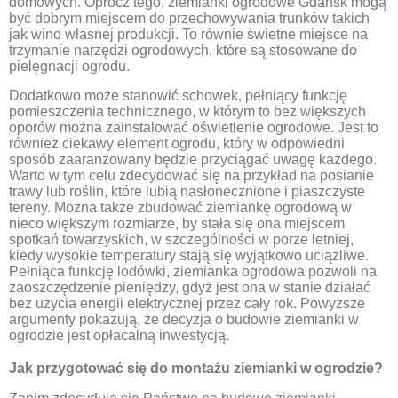
domowych. Oprócz tego, ziemianki ogrodowe Gdańsk mogą
być dobrym miejscem do przechowywania trunków takich
jak wino własnej produkcji. To równie świetne miejsce na
trzymanie narzędzi ogrodowych, które są stosowane do
pielęgnacji ogrodu.
Dodatkowo może stanowić schowek, pełniący funkcję
pomieszczenia technicznego, w którym to bez większych
oporów można zainstalować oświetlenie ogrodowe. Jest to
również ciekawy element ogrodu, który w odpowiedni
sposób zaaranżowany będzie przyciągać uwagę każdego.
Warto w tym celu zdecydować się na przykład na posianie
trawy lub roślin, które lubią nasłonecznione i piaszczyste
tereny. Można także zbudować ziemiankę ogrodową w
nieco większym rozmiarze, by stała się ona miejscem
spotkań towarzyskich, w szczególności w porze letniej,
kiedy wysokie temperatury stają się wyjątkowo uciążliwe.
Pełniąca funkcję lodówki, ziemianka ogrodowa pozwoli na
zaoszczędzenie pieniędzy, gdyż jest ona w stanie działać
bez użycia energii elektrycznej przez cały rok. Powyższe
argumenty pokazują, że decyzja o budowie ziemianki w
ogrodzie jest opłacalną inwestycją.
Jak przygotować się do montażu ziemianki w ogrodzie?