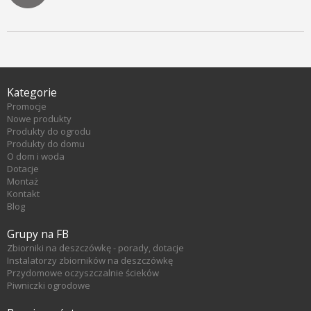
Kategorie
Promocje
Nowe produkty
Produkty do ogrodu
Produkty do domu
O dom i woda
Dotacje
Montaż
Kontakt
Blog
Grupy na FB
Zbiorniki na deszczówkę - porady, dotacje
Instalatorzy zbiorników na deszczówkę
Przydomowe oczyszczalnie ścieków
Piwniczki ogrodowe