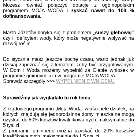
Możesz również połączyć dotacje z ogólnopolskim
programem MOJA WODA i
zyskać nawet do 100 %
dofinansowania.
Masto Józefów boryka się z problemem
,,suszy glebowej"
czyli deficytem wody, który może negatywnie wpływać na
rozwój roślin.
Do stycznia masz jeszcze trochę czasu, warto jednak już
dzisiaj zapoznać się z tematem, żeby być przygotowanym.
W Dom i Woda możemy wypełnić za Ciebie wniosek w
programie gminnym jak i w programie MOJA WODA.
Sprawdź szczegóły >>>
WYPEŁNIENIE WNIOSKU
Sprawdźmy jak wyglądało to rok temu:
Z rządowego programu „Moja Woda” właściciele działek, na
których znajdują się jednorodzinne domy mieszkalne mogą
uzyskać do 80% kosztów kwalifikowalnych, maksymalnie do
5 tys. zł.
Z programu gminnego można uzyskać do 20% kosztów
kwalifikowalnych, maksymalnie do 1,5 tys. zł