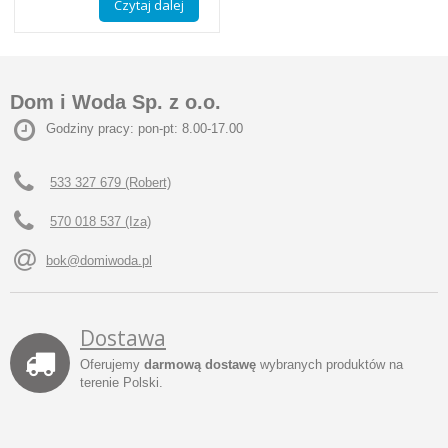
Czytaj dalej
Dom i Woda Sp. z o.o.
Godziny pracy: pon-pt: 8.00-17.00
533 327 679 (Robert)
570 018 537 (Iza)
bok@domiwoda.pl
Dostawa
Oferujemy
darmową dostawę
wybranych produktów na
terenie Polski.