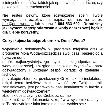
istotnych elementów, takich jak np. powierzchnia dachu, czy
powierzchnia nieruchomości.
Nie jesteś pewny, które rozwiązanie spełni Twoje
wymagania i oczekiwania, n
apisz do nas na adres
bok@domiwoda.pl
lub zadzwoń
604 533 602 . Doradzimy
jaki system zagospodarowania wody deszczowej będzie
dla Ciebie korzystny.
Co zyskujesz kupując zbiornik w Dom i Woda?
wypełnienie dokumentów w programie miejskim oraz w
programie Moja Woda-oszczędzisz swój czas, papierologia
bywa żmudna
dobór najkorzystniejszego systemu zagodpodarowania
wody deszczowej, uwzględniając wiele czynników- nasz
doświadczony i uprzejmy zespół doradzi ci rzetelnie i
fachowo
po zakupie zbiornika przekażemy Ci kontakt do instalatora-
dzięki temu będziesz miał pewność, że Twój zbiornik
zainstalowany jest poprawnie- nasi instalatorzy to ludzie z
wieloletnim doświadczeniem
zbiornik dostarczymy do Ciebie za darmo
masz możliwość dokonania zakupów w systemie ratalnym-
to Ty zdecydujesz jaką formę płatnosci wybierzesz