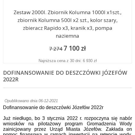
Zestaw 2000l. Zbiornik Kolumna 1000l x1szt.,
zbiornik Kolumna 500l x2 szt., kolor szary,
zbieracz Rapido x3, kranik x3, pompa
naziemna
7 100 zł
7 274
Najniższa cena z 30 dni: 6 930 zł
DOFINANSOWANIE DO DESZCZÓWKI JÓZEFÓW
2022R
Opublikowano dnia 06-12-2021
Dofinansowanie do deszczówki Józefów 2022r
Już niedługo, bo 3 stycznia 2022 r. rozpoczyna się nabór
wniosków na pilotażowy program Gromadzenia Wody
zainicjowany przez Urząd Miasta Józefów. Zakłada on
pomoc finansową w ramach inwestycji na retencję wody.