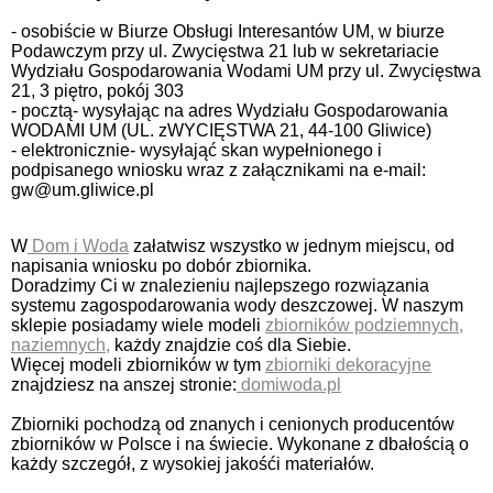
- osobiście w Biurze Obsługi Interesantów UM, w biurze
Podawczym przy ul. Zwycięstwa 21 lub w sekretariacie
Wydziału Gospodarowania Wodami UM przy ul. Zwycięstwa
21, 3 piętro, pokój 303
- pocztą- wysyłając na adres Wydziału Gospodarowania
WODAMI UM (UL. zWYCIĘSTWA 21, 44-100 Gliwice)
- elektronicznie- wysyłająć skan wypełnionego i
podpisanego wniosku wraz z załącznikami na e-mail:
gw@um.gliwice.pl
W
Dom i Woda
załatwisz wszystko w jednym miejscu, od
napisania wniosku po dobór zbiornika.
Doradzimy Ci w znalezieniu najlepszego rozwiązania
systemu zagospodarowania wody deszczowej. W naszym
sklepie posiadamy wiele modeli
zbiorników podziemnych,
naziemnych,
każdy znajdzie coś dla Siebie.
Więcej modeli zbiorników w tym
zbiorniki dekoracyjne
znajdziesz na anszej stronie:
domiwoda.pl
Zbiorniki pochodzą od znanych i cenionych producentów
zbiorników w Polsce i na świecie. Wykonane z dbałością o
każdy szczegół, z wysokiej jakośći materiałów.