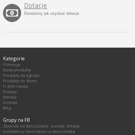
Dotacje
Doradzimy jak uzyskać dotacje.
Kategorie
Promocje
Nowe produkty
Produkty do ogrodu
Produkty do domu
O dom i woda
Dotacje
Montaż
Kontakt
Blog
Grupy na FB
Zbiorniki na deszczówkę - porady, dotacje
Instalatorzy zbiorników na deszczówkę