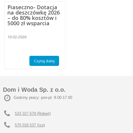
Piaseczno- Dotacja
na deszczówkę 2026
– do 80% kosztów i
5000 zł wsparcia
10-02-2026
Czytaj dalej
Dom i Woda Sp. z o.o.
Godziny pracy: pon-pt: 8.00-17.00
533 327 679 (Robert)
570 018 537 (Iza)