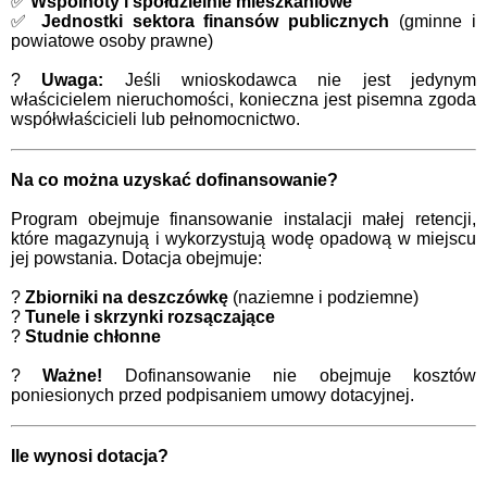
✅
Wspólnoty i spółdzielnie mieszkaniowe
✅
Jednostki sektora finansów publicznych
(gminne i
powiatowe osoby prawne)
?
Uwaga:
Jeśli wnioskodawca nie jest jedynym
właścicielem nieruchomości, konieczna jest pisemna zgoda
współwłaścicieli lub pełnomocnictwo.
Na co można uzyskać dofinansowanie?
Program obejmuje finansowanie instalacji małej retencji,
które magazynują i wykorzystują wodę opadową w miejscu
jej powstania. Dotacja obejmuje:
?
Zbiorniki na deszczówkę
(naziemne i podziemne)
?
Tunele i skrzynki rozsączające
?
Studnie chłonne
?
Ważne!
Dofinansowanie nie obejmuje kosztów
poniesionych przed podpisaniem umowy dotacyjnej.
Ile wynosi dotacja?