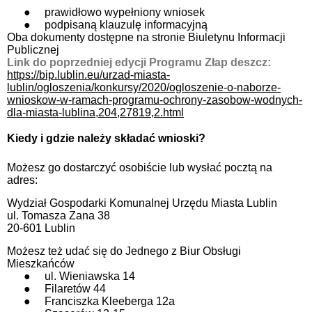
●
prawidłowo wypełniony wniosek
●
podpisaną klauzulę informacyjną
Oba dokumenty dostępne na stronie Biuletynu Informacji
Publicznej
Link do poprzedniej edycji Programu Złap deszcz:
https://bip.lublin.eu/urzad-miasta-
lublin/ogloszenia/konkursy/2020/ogloszenie-o-naborze-
wnioskow-w-ramach-programu-ochrony-zasobow-wodnych-
dla-miasta-lublina,204,27819,2.html
Kiedy i gdzie należy składać wnioski?
Możesz go dostarczyć osobiście lub wysłać pocztą na
adres:
Wydział Gospodarki Komunalnej Urzędu Miasta Lublin
ul. Tomasza Zana 38
20-601 Lublin
Możesz też udać się do Jednego z Biur Obsługi
Mieszkańców
●
ul. Wieniawska 14
●
Filaretów 44
●
Franciszka Kleeberga 12a