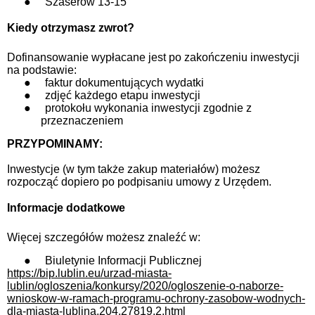
●
Szaserów 13-15
Kiedy otrzymasz zwrot?
Dofinansowanie wypłacane jest po zakończeniu inwestycji
na podstawie:
●
faktur dokumentujących wydatki
●
zdjęć każdego etapu inwestycji
●
protokołu wykonania inwestycji zgodnie z
przeznaczeniem
PRZYPOMINAMY:
Inwestycje (w tym także zakup materiałów) możesz
rozpocząć dopiero po podpisaniu umowy z Urzędem.
Informacje dodatkowe
Więcej szczegółów możesz znaleźć w:
●
Biuletynie Informacji Publicznej
https://bip.lublin.eu/urzad-miasta-
lublin/ogloszenia/konkursy/2020/ogloszenie-o-naborze-
wnioskow-w-ramach-programu-ochrony-zasobow-wodnych-
dla-miasta-lublina,204,27819,2.html