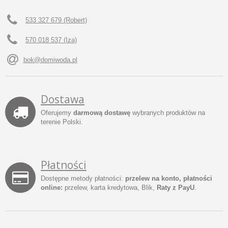
533 327 679 (Robert)
570 018 537 (Iza)
bok@domiwoda.pl
Dostawa
Oferujemy
darmową dostawę
wybranych produktów na
terenie Polski.
Płatności
Dostępne metody płatności:
przelew na konto, płatności
online:
przelew, karta kredytowa, Blik,
Raty z PayU
.