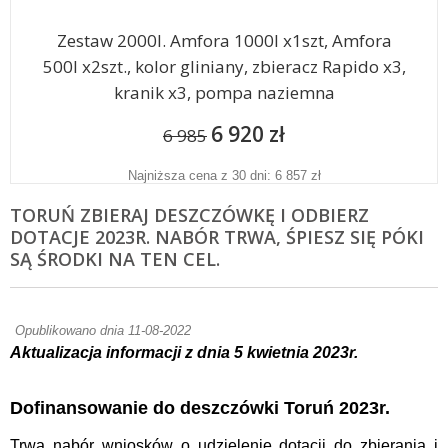
Zestaw 2000l. Amfora 1000l x1szt, Amfora
500l x2szt., kolor gliniany, zbieracz Rapido x3,
kranik x3, pompa naziemna
6 920 zł
6 985
Najniższa cena z 30 dni: 6 857 zł
TORUŃ ZBIERAJ DESZCZÓWKĘ I ODBIERZ
DOTACJE 2023R. NABÓR TRWA, ŚPIESZ SIĘ PÓKI
SĄ ŚRODKI NA TEN CEL.
Opublikowano dnia 11-08-2022
Aktualizacja informacji z dnia 5 kwietnia 2023r.
Dofinansowanie do deszczówki Toruń 2023r.
Trwa nabór wniosków o udzielenie dotacji do zbierania i