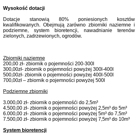
Wysokość dotacji
Dotacje stanowią 80% poniesionych kosztów
kwalifikowanych. Obejmują zarówno zbiorniki naziemne i
podziemne, system bioretencji, nawadnianie terenów
zielonych, zadrzewionych, ogrodów.
Zbiorniki naziemne
200,00 zł- zbiornik o pojemności 200-300l
300,00zł- zbiornik o pojemności powyżej 300l-400l
500,00zł- zbiornik o pojemności powyżej 400l-500l
700,00zł – zbiornik o pojemności powyżej 500l
Podziemne zbiorniki
3.000,00 zł- zbiornik o pojemnośći do 2,5m
³
4.500,00 zł- zbiornik o pojemności powyżej 2,5m
³ do 5m³
6.000,00 zł- zbiornik o pojemności powyżej 5m³ do 7,5m³
7.500,00 zł- zbiornik o pojemności powyżej 7,5m³ do 10m³
S
ystem bioretencji