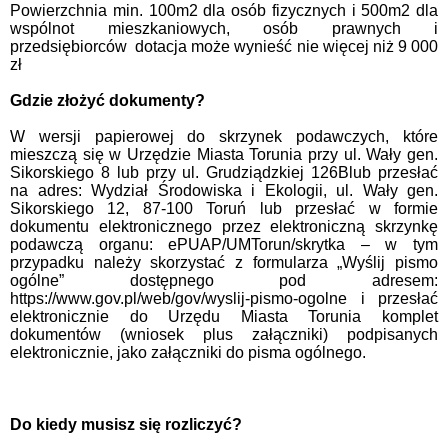
Powierzchnia min. 100m2 dla osób fizycznych i 500m2 dla
wspólnot mieszkaniowych, osób prawnych i
przedsiębiorców
dotacja może wynieść nie więcej niż 9 000
zł
Gdzie złożyć dokumenty?
W wersji papierowej do skrzynek podawczych, które
mieszczą się w Urzędzie Miasta Torunia przy ul. Wały gen.
Sikorskiego 8 lub przy ul. Grudziądzkiej 126Blub przesłać
na adres: Wydział Środowiska i Ekologii, ul. Wały gen.
Sikorskiego 12, 87-100 Toruń
lub przesłać w formie
dokumentu elektronicznego przez elektroniczną skrzynkę
podawczą organu: ePUAP/UMTorun/skrytka – w tym
przypadku należy skorzystać z formularza „Wyślij pismo
ogólne” dostępnego pod adresem:
https://www.gov.pl/web/gov/wyslij-pismo-ogolne i przesłać
elektronicznie do Urzędu Miasta Torunia komplet
dokumentów (wniosek plus załączniki) podpisanych
elektronicznie, jako załączniki do pisma ogóln
ego.
Do kiedy musisz się rozliczyć?