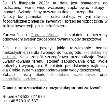
Do 15 listopada 2023r. ta data jest ostateczna do
rozliczenia, warto więc wcześniej zaplanować zakupy i
montaż.
Szkoda, żeby przyznana dotacja przepadła.
dokumentacji, w tym również
Należy też pamiętać o
fotograficznej z miejsca inwestycji sprzed jej rozpoczęcia, w
trakcie inwestycji i po jej zakończeniu.
Zadzwoń do
Dom i Woda
bezpłatnie dobierzemy
odpowiedni system zagospodarowania wody deszczowej
Jeśli nie jesteś pewny, jakie rozwiązanie będzie
najkorzystniejsze dla Twojego domu, ogrodu,
skontaktuj się
z nami.
Nasz zespół szczegółowo przeanalizuje Twoje
uwarunkowania terenu, stopień zabudowania oraz Twoje
potrzeby i wymagania. Bezpłatnie przedstawimy najlepszy
dla Ciebie system zagodpodarowania wody deszczowej.
Zobacz naszą ofertę
zbiorników naziemnych
oraz
zbiorników podziemnych.
Chcesz porozmawiać z naszymi ekspertami zadzwoń:
Robert +48 533 327 679
Iza +48 570 018 537